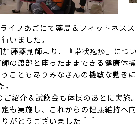
サンライフあごにて薬局＆フィットネス
を行いました。
回加藤薬剤師より、『帯状疱疹』につ
講師の渡部と座ったままできる健康体操
いうこともありみなさんの機敏な動きに
た。
1のご紹介＆試飲会も体操のあとに実施
測定も実施し、これからの健康維持へ向
ありがとうございました＾＾