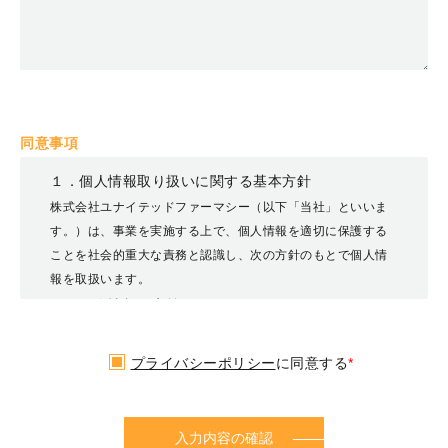
同意事項
１．個人情報取り扱いに関する基本方針
株式会社ユナイテッドファーマシー（以下「当社」といいま
す。）は、事業を実施する上で、個人情報を適切に保護する
ことを社会的重大な責務と認識し、次の方針のもとで個人情
報を取扱います。
２．個人情報の定義
「個人情報」とは、個人情報の保護に関する法律（平成十五
年法律第五十七号、以下「個人情報保護法」といいます。）
プライバシーポリシー
に同意する
*
にいう「個人情報」を指し、生存する個人に関する情報であ
って、当該情報に含まれる氏名、生年月日その他の記述等に
より特定の個人を識別できるもの又は個人識別符号が含まれ